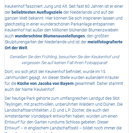
Keukenhof fasziniert Jung und Alt. Seit fast 60 Jahren ist er einer
der
beliebtesten Ausflugsziele
der Niederlande und auf der
ganzen Welt bekannt. Hier können Sie sich inspirieren lassen und
gleichzeitig in einer wunderschönen Parkanlage entspannen.
Keukenhof hat außer den Millionen blühender Blumenzwiebeln
auch
wunderschöne Blumenausstellungen
, den größten
Skulpturengarten der Niederlande und ist der
meistfotografierte
Ort der Welt
.
Genießen Sie den Frühling, besuchen Sie den Keukenhof und
vergessen Sie auf keinen Fall Ihren Fotoapparat!
Dort, wo sich jetzt der Keukenhof befindet, wurde im 15.
Jahrhundert gejagt. An dieser Stelle wurden außerdem Kräuter
für die
Küche von Jacoba von Bayern
gesammelt. Daher stammt
auch der Name ‘Keukenhof’.
Der heutige Park gehörte zum umfangreichen Landgut des Slot
Teylingen, mit prachtvollen, unberührten Wäldern und Dünen. Die
Landschaftsarchitekten J.D. und L.P. Zocher, die auch den
Amsterdamer Vondelpark entworfen haben, wurden um einen
Entwurf für den Garten rundums Schloss gebeten. Dieser
Entwurf – in englischem Landschaftsstil – bildet noch immer die