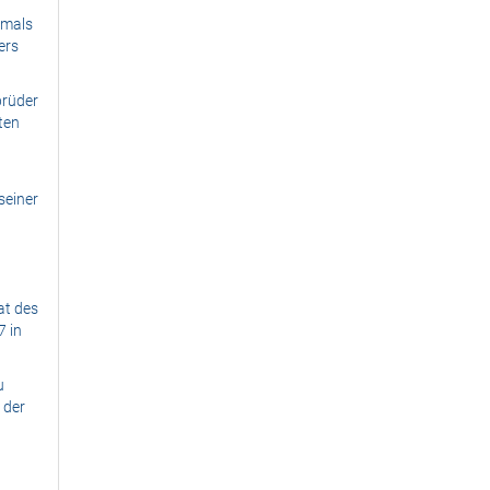
tmals
ers
brüder
ten
seiner
at des
7 in
u
 der