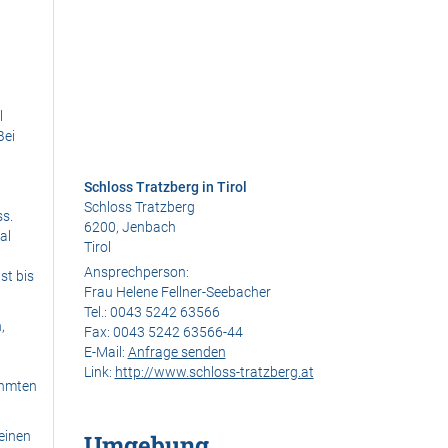
l
Bei
Schloss Tratzberg in Tirol
Schloss Tratzberg
s.
6200, Jenbach
al
Tirol
Ansprechperson:
st bis
Frau Helene Fellner-Seebacher
Tel.:
0043 5242 63566
,
Fax:
0043 5242 63566-44
E-Mail:
Anfrage senden
Link:
http://www.schloss-tratzberg.at
ühmten
 einen
Umgebung