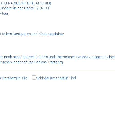
EN,IT,FRA,NL,ESP,HUN,JAP, CHIN)
nsere kleinen Gäste (D,E,NL,IT)
D-Tour)
t tollem Gastgarten und Kinderspielplatz
m noch besondereren Erlebnis und überraschen Sie Ihre Gruppe mit eine
rischen Innenhof von Schloss Tratzberg.