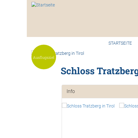
Direkt
zum
Inhalt
Main
STARTSEITE
naviga
<
Ausflugsziel
Schloss Tratzberg
Info
<