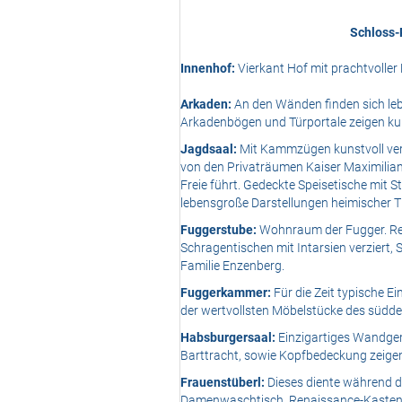
Schloss-
Innenhof:
Vierkant Hof mit prachtvoller
Arkaden:
An den Wänden finden sich leb
Arkadenbögen und Türportale zeigen ku
Jagdsaal:
Mit Kammzügen kunstvoll verzi
von den Privaträumen Kaiser Maximilian
Freie führt. Gedeckte Speisetische mit S
lebensgroße Darstellungen heimischer Ti
Fuggerstube:
Wohnraum der Fugger. Rei
Schragentischen mit Intarsien verziert
Familie Enzenberg.
Fuggerkammer:
Für die Zeit typische 
der wertvollsten Möbelstücke des südde
Habsburgersaal:
Einzigartiges Wandgem
Barttracht, sowie Kopfbedeckung zeige
Frauenstüberl:
Dieses diente während de
Damenwaschtisch, Renaissance-Kastenbe