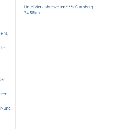
Hotel Vier Jahreszeiten****s Starnberg
74.58km
eih);
die
der
inem
r- und