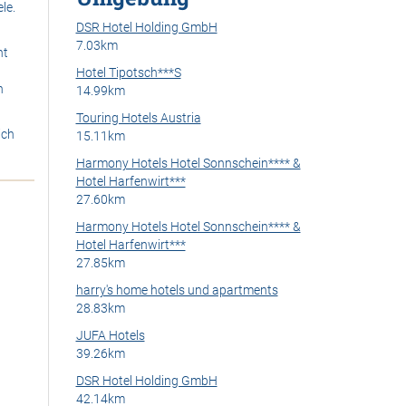
le.
DSR Hotel Holding GmbH
7.03km
nt
Hotel Tipotsch***S
n
14.99km
Touring Hotels Austria
ich
15.11km
Harmony Hotels Hotel Sonnschein**** &
Hotel Harfenwirt***
27.60km
Harmony Hotels Hotel Sonnschein**** &
Hotel Harfenwirt***
27.85km
>
harry's home hotels und apartments
28.83km
JUFA Hotels
39.26km
DSR Hotel Holding GmbH
42.14km