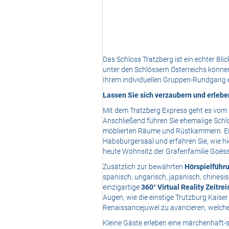
Das Schloss Tratzberg ist ein echter Bl
unter den Schlössern Österreichs können
Ihrem individuellen Gruppen-Rundgang e
Lassen Sie sich verzaubern und erleb
Mit dem Tratzberg Express geht es vom
Anschließend führen Sie ehemalige Schlo
möblierten Räume und Rüstkammern. Ent
Habsburgersaal und erfahren Sie, wie hi
heute Wohnsitz der Grafenfamilie Goës
Zusätzlich zur bewährten
Hörspielführu
spanisch, ungarisch, japanisch, chinesi
einzigartige
360° Virtual Reality Zeitre
Augen, wie die einstige Trutzburg Kaise
Renaissancejuwel zu avancieren, welches
Kleine Gäste erleben eine märchenhaft