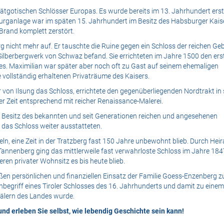
spätgotischen Schlösser Europas. Es wurde bereits im 13. Jahrhundert ers
Burganlage war im späten 15. Jahrhundert im Besitz des Habsburger Kais
Brand komplett zerstört.
rg nicht mehr auf. Er tauschte die Ruine gegen ein Schloss der reichen Ge
e Silberbergwerk von Schwaz befand. Sie errichteten im Jahre 1500 den ers
es. Maximilian war später aber noch oft zu Gast auf seinem ehemaligen
te vollständig erhaltenen Privaträume des Kaisers.
von Ilsung das Schloss, errichtete den gegenüberliegenden Nordtrakt in 
er Zeit entsprechend mit reicher Renaissance-Malerei.
Besitz des bekannten und seit Generationen reichen und angesehenen
das Schloss weiter ausstatteten.
n, eine Zeit in der Tratzberg fast 150 Jahre unbewohnt blieb. Durch Heir
 Tannenberg ging das mittlerweile fast verwahrloste Schloss im Jahre 184
ren privater Wohnsitz es bis heute blieb.
ßen persönlichen und finanziellen Einsatz der Familie Goess-Enzenberg z
begriff eines Tiroler Schlosses des 16. Jahrhunderts und damit zu einem
älern des Landes wurde.
d erleben Sie selbst, wie lebendig Geschichte sein kann!