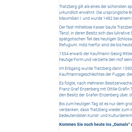
Tratzberg gilt als eines der schönsten 
urkundlich erwähnt. Die ursprüngliche 
Maximilian I. und wurde 1492 bei einem 
Der fast mittellose Kaiser baute Tratzbe
Tänzl, in deren Besitz sich das lukrativ
spätgotischen Teil des heutigen Schloss
Refugium. Indiz hierfür sind die bis heu
1554 erwarb der Kaufmann Georg Ritter 
heutige Form und verzierte den Hof sein
Im Erbgang wurde Tratzberg dann 1590 
Kaufmannsgeschlechtes der Fugger, die 
Es folgte, nach mehreren Besitzerwechsel
Franz Graf Enzenberg mit Ottilie Gräfin
den Besitz der Grafen Enzenberg über, de
Bis zum heutigen Tag ist es nur dem gro
verdanken, dass Tratzberg wieder zum In
bedeutendsten Kunst- und Kulturdenkm
Kommen Sie noch heute ins „Damals“ un