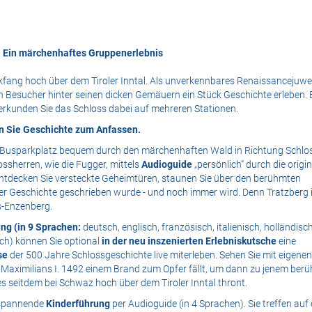
Ein märchenhaftes Gruppenerlebnis
ickfang hoch über dem Tiroler Inntal. Als unverkennbares Renaissancejuwe
 Besucher hinter seinen dicken Gemäuern ein Stück Geschichte erleben. 
rkunden Sie das Schloss dabei auf mehreren Stationen.
en Sie Geschichte zum Anfassen.
 Busparkplatz bequem durch den märchenhaften Wald in Richtung Schlos
ssherren, wie die Fugger, mittels
Audioguide
„persönlich“ durch die origin
decken Sie versteckte Geheimtüren, staunen Sie über den berühmten
er Geschichte geschrieben wurde - und noch immer wird. Denn Tratzberg i
s-Enzenberg.
ng (in 9 Sprachen:
deutsch, englisch, französisch, italienisch, holländisch
sch) können Sie optional
in der neu inszenierten Erlebniskutsche
eine
ise
der 500 Jahre Schlossgeschichte live miterleben. Sehen Sie mit eigenen
r Maximilians I. 1492 einem Brand zum Opfer fällt, um dann zu jenem ber
 seitdem bei Schwaz hoch über dem Tiroler Inntal thront.
-spannende
Kinderführung
per Audioguide (in 4 Sprachen). Sie treffen auf