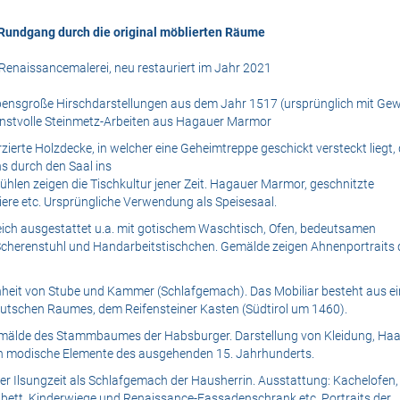
Rundgang durch die original möblierten Räume
 Renaissancemalerei, neu restauriert im Jahr 2021
ensgroße Hirschdarstellungen aus dem Jahr 1517 (ursprünglich mit Gew
nstvolle Steinmetz-Arbeiten aus Hagauer Marmor
erte Holzdecke, in welcher eine Geheimtreppe geschickt versteckt liegt, 
s durch den Saal ins
tühlen zeigen die Tischkultur jener Zeit. Hagauer Marmor, geschnitzte
ere etc. Ursprüngliche Verwendung als Speisesaal.
ch ausgestattet u.a. mit gotischem Waschtisch, Ofen, bedeutsamen
, Scherenstuhl und Handarbeitstischchen. Gemälde zeigen Ahnenportraits 
Einheit von Stube und Kammer (Schlafgemach). Das Mobiliar besteht aus e
utschen Raumes, dem Reifensteiner Kasten (Südtirol um 1460).
älde des Stammbaumes der Habsburger. Darstellung von Kleidung, Haa
n modische Elemente des ausgehenden 15. Jahrhunderts.
r Ilsungzeit als Schlafgemach der Hausherrin. Ausstattung: Kachelofen,
tt, Kinderwiege und Renaissance-Fassadenschrank etc. Portraits der