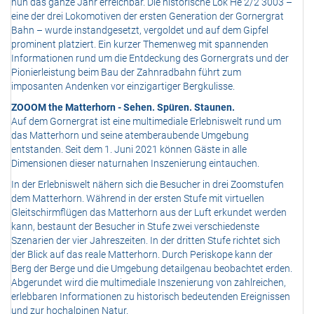
nun das ganze Jahr erreichbar. Die historische Lok He 2/2 3003 –
eine der drei Lokomotiven der ersten Generation der Gornergrat
Bahn – wurde instandgesetzt, vergoldet und auf dem Gipfel
prominent platziert. Ein kurzer Themenweg mit spannenden
Informationen rund um die Entdeckung des Gornergrats und der
Pionierleistung beim Bau der Zahnradbahn führt zum
imposanten Andenken vor einzigartiger Bergkulisse.
ZOOOM the Matterhorn - Sehen. Spüren. Staunen.
Auf dem Gornergrat ist eine multimediale Erlebniswelt rund um
das Matterhorn und seine atemberaubende Umgebung
entstanden. Seit dem 1. Juni 2021 können Gäste in alle
Dimensionen dieser naturnahen Inszenierung eintauchen.
In der Erlebniswelt nähern sich die Besucher in drei Zoomstufen
dem Matterhorn. Während in der ersten Stufe mit virtuellen
Gleitschirmflügen das Matterhorn aus der Luft erkundet werden
kann, bestaunt der Besucher in Stufe zwei verschiedenste
Szenarien der vier Jahreszeiten. In der dritten Stufe richtet sich
der Blick auf das reale Matterhorn. Durch Periskope kann der
Berg der Berge und die Umgebung detailgenau beobachtet erden.
Abgerundet wird die multimediale Inszenierung von zahlreichen,
erlebbaren Informationen zu historisch bedeutenden Ereignissen
und zur hochalpinen Natur.