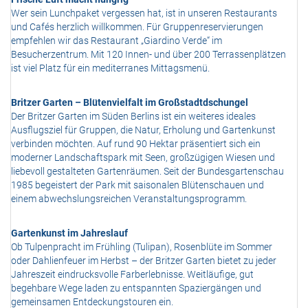
Wer sein Lunchpaket vergessen hat, ist in unseren Restaurants
und Cafés herzlich willkommen. Für Gruppenreservierungen
empfehlen wir das Restaurant „Giardino Verde“ im
Besucherzentrum. Mit 120 Innen- und über 200 Terrassenplätzen
ist viel Platz für ein mediterranes Mittagsmenü.
Britzer Garten – Blütenvielfalt im Großstadtdschungel
Der Britzer Garten im Süden Berlins ist ein weiteres ideales
Ausflugsziel für Gruppen, die Natur, Erholung und Gartenkunst
verbinden möchten. Auf rund 90 Hektar präsentiert sich ein
moderner Landschaftspark mit Seen, großzügigen Wiesen und
liebevoll gestalteten Gartenräumen. Seit der Bundesgartenschau
1985 begeistert der Park mit saisonalen Blütenschauen und
einem abwechslungsreichen Veranstaltungsprogramm.
Gartenkunst im Jahreslauf
Ob Tulpenpracht im Frühling (Tulipan), Rosenblüte im Sommer
oder Dahlienfeuer im Herbst – der Britzer Garten bietet zu jeder
Jahreszeit eindrucksvolle Farberlebnisse. Weitläufige, gut
begehbare Wege laden zu entspannten Spaziergängen und
gemeinsamen Entdeckungstouren ein.