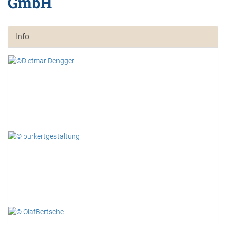
GmbH
Info