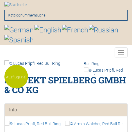
Direkt
zum
Inhalt
Suche
Toggl
navig
<
>
PROJEKT SPIELBERG GMBH
Ausflugsziel
& CO KG
Info