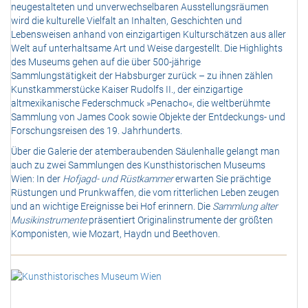
neugestalteten und unverwechselbaren Ausstellungsräumen
wird die kulturelle Vielfalt an Inhalten, Geschichten und
Lebensweisen anhand von einzigartigen Kulturschätzen aus aller
Welt auf unterhaltsame Art und Weise dargestellt. Die Highlights
des Museums gehen auf die über 500-jährige
Sammlungstätigkeit der Habsburger zurück – zu ihnen zählen
Kunstkammerstücke Kaiser Rudolfs II., der einzigartige
altmexikanische Federschmuck »Penacho«, die weltberühmte
Sammlung von James Cook sowie Objekte der Entdeckungs- und
Forschungsreisen des 19. Jahrhunderts.
Über die Galerie der atemberaubenden Säulenhalle gelangt man
auch zu zwei Sammlungen des Kunsthistorischen Museums
Wien: In der
Hofjagd- und Rüstkammer
erwarten Sie prächtige
Rüstungen und Prunkwaffen, die vom ritterlichen Leben zeugen
und an wichtige Ereignisse bei Hof erinnern. Die
Sammlung alter
Musikinstrumente
präsentiert Originalinstrumente der größten
Komponisten, wie Mozart, Haydn und Beethoven.