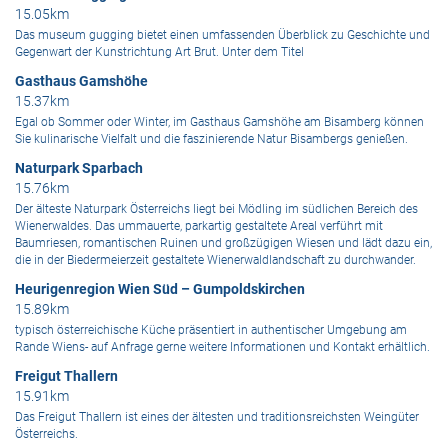
15.05km
Das museum gugging bietet einen umfassenden Überblick zu Geschichte und
Gegenwart der Kunstrichtung Art Brut. Unter dem Titel
Gasthaus Gamshöhe
15.37km
Egal ob Sommer oder Winter, im Gasthaus Gamshöhe am Bisamberg können
Sie kulinarische Vielfalt und die faszinierende Natur Bisambergs genießen.
Naturpark Sparbach
15.76km
Der älteste Naturpark Österreichs liegt bei Mödling im südlichen Bereich des
Wienerwaldes. Das ummauerte, parkartig gestaltete Areal verführt mit
Baumriesen, romantischen Ruinen und großzügigen Wiesen und lädt dazu ein,
die in der Biedermeierzeit gestaltete Wienerwaldlandschaft zu durchwander.
Heurigenregion Wien Süd – Gumpoldskirchen
15.89km
typisch österreichische Küche präsentiert in authentischer Umgebung am
Rande Wiens- auf Anfrage gerne weitere Informationen und Kontakt erhältlich.
Freigut Thallern
15.91km
Das Freigut Thallern ist eines der ältesten und traditionsreichsten Weingüter
Österreichs.