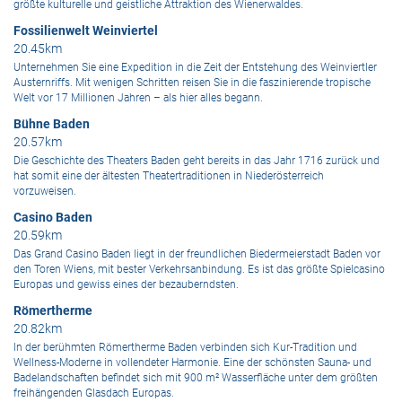
größte kulturelle und geistliche Attraktion des Wienerwaldes.
Fossilienwelt Weinviertel
20.45km
Unternehmen Sie eine Expedition in die Zeit der Entstehung des Weinviertler
Austernriffs. Mit wenigen Schritten reisen Sie in die faszinierende tropische
Welt vor 17 Millionen Jahren – als hier alles begann.
Bühne Baden
20.57km
Die Geschichte des Theaters Baden geht bereits in das Jahr 1716 zurück und
hat somit eine der ältesten Theatertraditionen in Niederösterreich
vorzuweisen.
Casino Baden
20.59km
Das Grand Casino Baden liegt in der freundlichen Biedermeierstadt Baden vor
den Toren Wiens, mit bester Verkehrsanbindung. Es ist das größte Spielcasino
Europas und gewiss eines der bezauberndsten.
Römertherme
20.82km
In der berühmten Römertherme Baden verbinden sich Kur-Tradition und
Wellness-Moderne in vollendeter Harmonie. Eine der schönsten Sauna- und
Badelandschaften befindet sich mit 900 m² Wasserfläche unter dem größten
freihängenden Glasdach Europas.