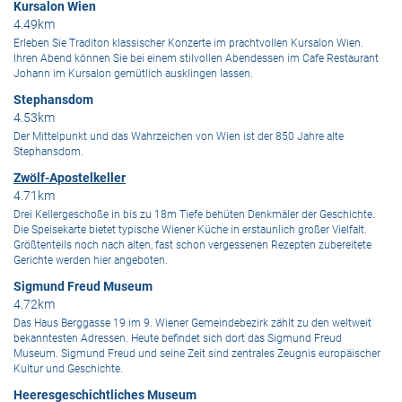
Kursalon Wien
4.49km
Erleben Sie Traditon klassischer Konzerte im prachtvollen Kursalon Wien.
Ihren Abend können Sie bei einem stilvollen Abendessen im Cafe Restaurant
Johann im Kursalon gemütlich ausklingen lassen.
Stephansdom
4.53km
Der Mittelpunkt und das Wahrzeichen von Wien ist der 850 Jahre alte
Stephansdom.
Zwölf-Apostelkeller
4.71km
Drei Kellergeschoße in bis zu 18m Tiefe behüten Denkmäler der Geschichte.
Die Speisekarte bietet typische Wiener Küche in erstaunlich großer Vielfalt.
Größtenteils noch nach alten, fast schon vergessenen Rezepten zubereitete
Gerichte werden hier angeboten.
Sigmund Freud Museum
4.72km
Das Haus Berggasse 19 im 9. Wiener Gemeindebezirk zählt zu den weltweit
bekanntesten Adressen. Heute befindet sich dort das Sigmund Freud
Museum. Sigmund Freud und seine Zeit sind zentrales Zeugnis europäischer
Kultur und Geschichte.
Heeresgeschichtliches Museum