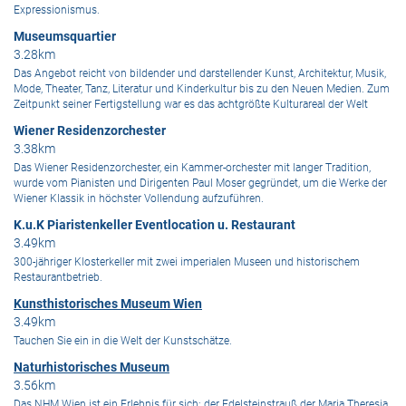
Expressionismus.
Museumsquartier
3.28km
Das Angebot reicht von bildender und darstellender Kunst, Architektur, Musik,
Mode, Theater, Tanz, Literatur und Kinderkultur bis zu den Neuen Medien. Zum
Zeitpunkt seiner Fertigstellung war es das achtgrößte Kulturareal der Welt
Wiener Residenzorchester
3.38km
Das Wiener Residenzorchester, ein Kammer-orchester mit langer Tradition,
wurde vom Pianisten und Dirigenten Paul Moser gegründet, um die Werke der
Wiener Klassik in höchster Vollendung aufzuführen.
K.u.K Piaristenkeller Eventlocation u. Restaurant
3.49km
300-jähriger Klosterkeller mit zwei imperialen Museen und historischem
Restaurantbetrieb.
Kunsthistorisches Museum Wien
3.49km
Tauchen Sie ein in die Welt der Kunstschätze.
Naturhistorisches Museum
3.56km
Das NHM Wien ist ein Erlebnis für sich: der Edelsteinstrauß der Maria Theresia,