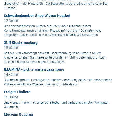
„Seegrotte“ in der Hinterbrühl. Die Seegrotte ist der größte unterirdische See
Europas.
Schwedenbomben Shop Wiener Neudorf
12.36km
Die Schwedenbomben werden seit 1926 unter Aufsicht unserer
Konditormeister nach originalem Rezept auf höchstem Qualitätsniveau
hergestellt. Lassen Sie sich in die Welt des Schaumkusses entführen!
Stift Klosterneuburg
13.62km
Seit Mai 2006 empfängt das Stift Klosterneuburg seine Gäste in neuem
Ambiente. Erleben Sie interessante Stunden im Stift Klosterneuburg. Auch
kulinarisch gibt es hier einiges zu entdecken.
ILLUMINA - Lichtergarten Laxenburg
14.42km
Österreichs größter Lichtergarten - erleben Sie entlang eines 3 km beleuchteten
Pfades spektakuläre Wasser-, Laser- und Lichtershows.
Freigut Thallern
15.00km
Das Freigut Thallern ist eines der ältesten und traditionsreichsten Weingüter
Österreichs.
Museum Gugging