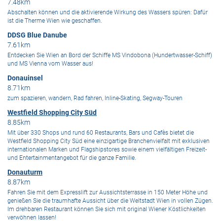
7.48km
Abschalten können und die aktivierende Wirkung des Wassers spüren: Dafür
ist die Therme Wien wie geschaffen.
DDSG Blue Danube
7.61km
Entdecken Sie Wien an Bord der Schiffe MS Vindobona (Hundertwasser-Schiff)
und MS Vienna vom Wasser aus!
Donauinsel
8.71km
zum spazieren, wandern, Rad fahren, Inline-Skating, Segway-Touren
Westfield Shopping City Süd
8.85km
Mit über 330 Shops und rund 60 Restaurants, Bars und Cafès bietet die
Westfield Shopping City Süd eine einzigartige Branchenvielfalt mit exklusiven
internationalen Marken und Flagshipstores sowie einem vielfältigen Freizeit-
und Entertainmentangebot für die ganze Familie.
Donauturm
8.87km
Fahren Sie mit dem Expresslift zur Aussichtsterrasse in 150 Meter Höhe und
genießen Sie die traumhafte Aussicht über die Weltstadt Wien in vollen Zügen.
Im drehbaren Restaurant können Sie sich mit original Wiener Köstlichkeiten
verwöhnen lassen!