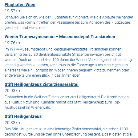
Flughafen Wien
19.57km
Schauen Sie sich an, wie der Flughafen funktioniert: wie die Abläufe ineinander
greifen, was vom Eintreffen der Passagiere bis zum Abheben des Flugzeuges
geschieht und vieles mehr.
Wiener Tramwaymuseum – Museumsdepot Traiskirchen
19.76km
Im WTM-Museumsdepot und Restaurierwerkstätte Traiskirchen können
ganzjährig bis zu 30 denkmalgeschützte Straßenbahnwagen besichtigt
werden. Doch um die letzten 100 Jahre der Wiener Verkehrsgeschichte richtig
lebendig werden zu lassen, kann man in die Fahrzeuge auch einsteigen, um
einerseits wie ein Fahrgast im Wageninneren bequem Platz zu nehmen oder
andererseits um einen Blick in das „Innenleben
Stift Heiligenkreuz Zisterzienserabtei
20.03km
Eintauchen in die Welt der Zisterzienser aus Heiligenkreuz! Die Kombination
aus Kultur, Natur und Kulinarik macht das Stift Heiligenkreuz zum Top-
Ausflugsziel im Wienerwald.
Stift Heiligenkreuz
20.33km
Das Stift Heiligenkreuz ist eine lebendige Zisterzienserabtei, die schon 1133
gegründet wurde und seither ohne Unterbrechung besteht. Das Kloster ist die