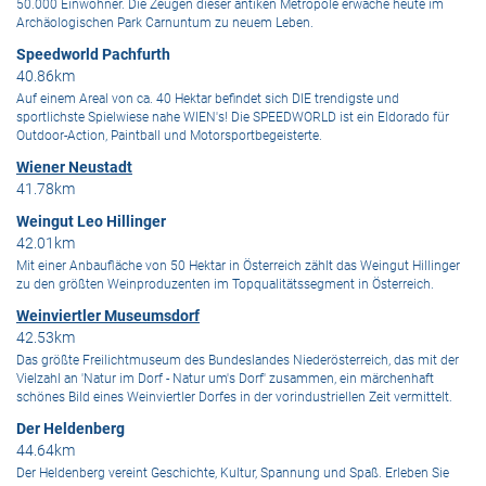
50.000 Einwohner. Die Zeugen dieser antiken Metropole erwache heute im
Archäologischen Park Carnuntum zu neuem Leben.
Speedworld Pachfurth
40.86km
Auf einem Areal von ca. 40 Hektar befindet sich DIE trendigste und
sportlichste Spielwiese nahe WIEN's! Die SPEEDWORLD ist ein Eldorado für
Outdoor-Action, Paintball und Motorsportbegeisterte.
Wiener Neustadt
41.78km
Weingut Leo Hillinger
42.01km
Mit einer Anbaufläche von 50 Hektar in Österreich zählt das Weingut Hillinger
zu den größten Weinproduzenten im Topqualitätssegment in Österreich.
Weinviertler Museumsdorf
42.53km
Das größte Freilichtmuseum des Bundeslandes Niederösterreich, das mit der
Vielzahl an 'Natur im Dorf - Natur um's Dorf' zusammen, ein märchenhaft
schönes Bild eines Weinviertler Dorfes in der vorindustriellen Zeit vermittelt.
Der Heldenberg
44.64km
Der Heldenberg vereint Geschichte, Kultur, Spannung und Spaß. Erleben Sie