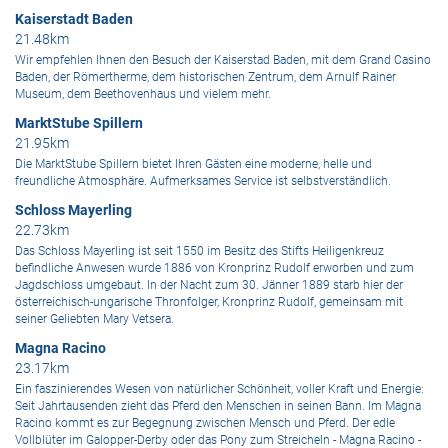
Kaiserstadt Baden
21.48km
Wir empfehlen Ihnen den Besuch der Kaiserstad Baden, mit dem Grand Casino
Baden, der Römertherme, dem historischen Zentrum, dem Arnulf Rainer
Museum, dem Beethovenhaus und vielem mehr.
MarktStube Spillern
21.95km
Die MarktStube Spillern bietet Ihren Gästen eine moderne, helle und
freundliche Atmosphäre. Aufmerksames Service ist selbstverständlich.
Schloss Mayerling
22.73km
Das Schloss Mayerling ist seit 1550 im Besitz des Stifts Heiligenkreuz
befindliche Anwesen wurde 1886 von Kronprinz Rudolf erworben und zum
Jagdschloss umgebaut. In der Nacht zum 30. Jänner 1889 starb hier der
österreichisch-ungarische Thronfolger, Kronprinz Rudolf, gemeinsam mit
seiner Geliebten Mary Vetsera.
Magna Racino
23.17km
Ein faszinierendes Wesen von natürlicher Schönheit, voller Kraft und Energie:
Seit Jahrtausenden zieht das Pferd den Menschen in seinen Bann. Im Magna
Racino kommt es zur Begegnung zwischen Mensch und Pferd. Der edle
Vollblüter im Galopper-Derby oder das Pony zum Streicheln - Magna Racino -