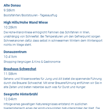
Alte Donau
9.58km
Bootsfahrten/Bootstouren - Tagesausflug
High Hills/Hohe Wand Wiese
10.28km
Die Hohe-Wand-Wiese ermöglicht Familien das Schifahren in Wien,
unabhängig von Schneefall. Bei Temperaturen um den Gefrierpunkt sorgen
Schneekanonen dafür, dass selbst in schneearmen Wintern dem Wintersport
nichts im Wege steht.
Donauzentrum
10.41km
Shopping-Vergnügen & Kino & Gastronomie
Brauhaus Schwechat
11.58km
Sehens- und Wissenswertes für Jung und Alt bietet die spannende Führung
durch die Brauerei Schwechat. Mit einer Brauereiführung entführen wir Sie in
alte Zeiten und bieten nebenbei auch was für Durst und Hunger.
Seegrotte Hinterbrühl
12.04km
Infolge eines gewaltigen Naturereignisses entstand im südlichen
Niederösterreich eines der eindrucksvollsten Naturdenkmäler der Welt. Die