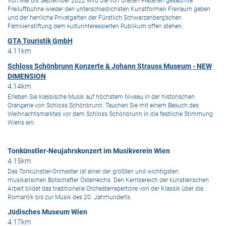
Von Mai bis September 2022 wird die von uralten Platanen gesäumte
Freiluftbühne wieder den unterschiedlichsten Kunstformen Freiraum geben
und der herrliche Privatgarten der Fürstlich Schwarzenberg’schen
Familienstiftung dem kulturinteressierten Publikum offen stehen.
GTA Touristik GmbH
4.11km
Schloss Schönbrunn Konzerte & Johann Strauss Museum - NEW
DIMENSION
4.14km
Erleben Sie klassische Musik auf höchstem Niveau in der historischen
Orangerie von Schloss Schönbrunn. Tauchen Sie mit einem Besuch des
Weihnachtsmarktes vor dem Schloss Schönbrunn in die festliche Stimmung
Wiens ein.
Tonkünstler-Neujahrskonzert im Musikverein Wien
4.15km
Das Tonkünstler-Orchester ist einer der größten und wichtigsten
musikalischen Botschafter Österreichs. Den Kernbereich der künstlerischen
Arbeit bildet das traditionelle Orchesterrepertoire von der Klassik über die
Romantik bis zur Musik des 20. Jahrhunderts.
Jüdisches Museum Wien
4.17km