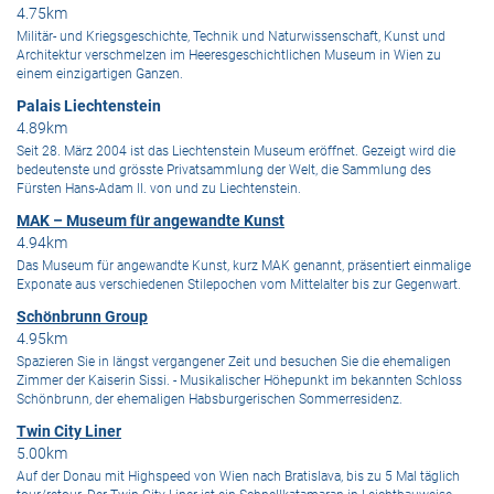
4.75km
Militär- und Kriegsgeschichte, Technik und Naturwissenschaft, Kunst und
Architektur verschmelzen im Heeresgeschichtlichen Museum in Wien zu
einem einzigartigen Ganzen.
Palais Liechtenstein
4.89km
Seit 28. März 2004 ist das Liechtenstein Museum eröffnet. Gezeigt wird die
bedeutenste und grösste Privatsammlung der Welt, die Sammlung des
Fürsten Hans-Adam II. von und zu Liechtenstein.
MAK – Museum für angewandte Kunst
4.94km
Das Museum für angewandte Kunst, kurz MAK genannt, präsentiert einmalige
Exponate aus verschiedenen Stilepochen vom Mittelalter bis zur Gegenwart.
Schönbrunn Group
4.95km
Spazieren Sie in längst vergangener Zeit und besuchen Sie die ehemaligen
Zimmer der Kaiserin Sissi. - Musikalischer Höhepunkt im bekannten Schloss
Schönbrunn, der ehemaligen Habsburgerischen Sommerresidenz.
Twin City Liner
5.00km
Auf der Donau mit Highspeed von Wien nach Bratislava, bis zu 5 Mal täglich