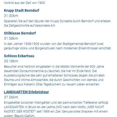
Vorbild aus der Zeit von 1800.
Krupp Stadt Berndorf
31.00km
Spazieren Sie auf den Spuren der Krupp Dynastie durch Berndorf und erleben
Sie Zeitgeschichte auf besondere Art.
Stilklasse Berndorf
31.58km
In den Jahren 1908-1909 wurden von der Stadtgemeinde Berndorf zwei
geräumige Volks- und Bürgerschulen nach modernen Erkenntnissen errichtet.
Schloss Eckartsau
35.18km
Besucher sind herzlich eingeladen in die letzten Momente der 600 Jahre
dauernden Donaumonarchie zu tauchen, die hier ihr Ende fand. Die
Ausstellungräume des sehr gut erhaltenen Schlosses zeigen die privaten
Räume und intime Atmosphäre, die durch Geschichten von damals und
Einträgen aus Kaiserin Zitas Tagebüchern zu neuem Leben erwachen.
LANDGARTEN Erlebnistour
37.56km
Eingebettet zwischen Weingärten und der pannonischen Tiefebene verfolgt
LANDGARTEN in Bruck an der Leitha (NÖ) nach dem Motto „WER NICHT
RASTET, DER RÖSTET“ seit 1989 ein Ziel: Genussvolles Snacken mit einem
gutem (Bauch-)Gefühl.