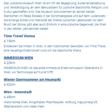
Das Jüdische Museum Wien ist ein Ort der Begegnung, Auseinandersetzung
und Verständigung, an dem Bewusstsein für jüdische Geschichte, Religion und
Kultur geschaffen wird. Das Museum dokumentiert an seinen beiden
Standorten im Palais Eskeles in der Dorotheergasse und auf dem Judenplatz
die einstige Größe und Intensität der Wiener jüdischen Lebenswelt vor dem
Bruch der Schoa, gibt aber auch Einblick in eine jüdische Gegenwart, die Wien
in den letzten Jahrzehnten belebt.
Time Travel Vienna
4.19km
Entdecken Sie mitten in Wien, in den historischen Gewölben von Time Travel,
eine neuartige Erlebniswelt rund um die Geschichte Wiens.
IMMERSIUM:WIEN
4.20km
IMMERSIUM:WIEN ist das erste immersive Erlebnismuseum Österreichs in
Wien, wo Technologie auf Kunst trifft,
Wiener Opernsommer am Heumarkt
4.42km
Wien - Innenstadt
4.48km
Historisches Wien, Ringstraßen Prachtbauten, Hofburg, Kapuzinergruft,
Stephansdom und vieles mehr.