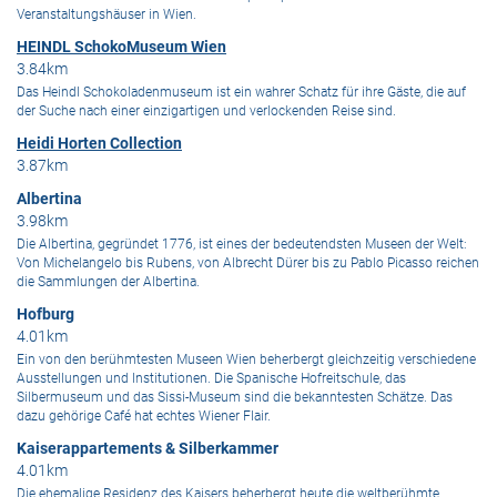
Veranstaltungshäuser in Wien.
HEINDL SchokoMuseum Wien
3.84km
Das Heindl Schokoladenmuseum ist ein wahrer Schatz für ihre Gäste, die auf
der Suche nach einer einzigartigen und verlockenden Reise sind.
Heidi Horten Collection
3.87km
Albertina
3.98km
Die Albertina, gegründet 1776, ist eines der bedeutendsten Museen der Welt:
Von Michelangelo bis Rubens, von Albrecht Dürer bis zu Pablo Picasso reichen
die Sammlungen der Albertina.
Hofburg
4.01km
Ein von den berühmtesten Museen Wien beherbergt gleichzeitig verschiedene
Ausstellungen und Institutionen. Die Spanische Hofreitschule, das
Silbermuseum und das Sissi-Museum sind die bekanntesten Schätze. Das
dazu gehörige Café hat echtes Wiener Flair.
Kaiserappartements & Silberkammer
4.01km
Die ehemalige Residenz des Kaisers beherbergt heute die weltberühmte