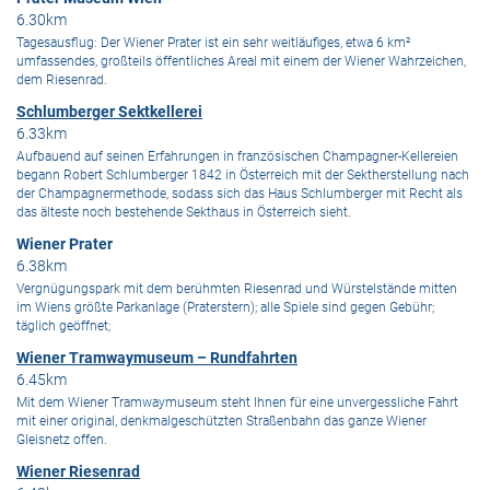
6.30km
Tagesausflug: Der Wiener Prater ist ein sehr weitläufiges, etwa 6 km²
umfassendes, großteils öffentliches Areal mit einem der Wiener Wahrzeichen,
dem Riesenrad.
Schlumberger Sektkellerei
6.33km
Aufbauend auf seinen Erfahrungen in französischen Champagner-Kellereien
begann Robert Schlumberger 1842 in Österreich mit der Sektherstellung nach
der Champagnermethode, sodass sich das Haus Schlumberger mit Recht als
das älteste noch bestehende Sekthaus in Österreich sieht.
Wiener Prater
6.38km
Vergnügungspark mit dem berühmten Riesenrad und Würstelstände mitten
im Wiens größte Parkanlage (Praterstern); alle Spiele sind gegen Gebühr;
täglich geöffnet;
Wiener Tramwaymuseum – Rundfahrten
6.45km
Mit dem Wiener Tramwaymuseum steht Ihnen für eine unvergessliche Fahrt
mit einer original, denkmalgeschützten Straßenbahn das ganze Wiener
Gleisnetz offen.
Wiener Riesenrad