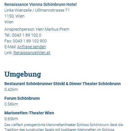
Renaissance Vienna Schönbrunn Hotel
Linke Wienzeile / Ulllmannstrasse 71
1150, Wien
Wien
Ansprechperson:
Herr Markus Prem
Tel.:
0043 1 89 102 0
Fax:
0043 1 89 102 900
E-Mail:
Anfrage senden
Link:
RenaissanceWien.at
Umgebung
Restaurant Schönbrunner Stöckl & Dinner Theater Schönbrunn
0.42km
Forum Schönbrunn
0.56km
Marionetten-Theater Wien
0.65km
Das vielfach preisgekrönte Marionettentheater Schloss Schönbrunn lässt die
Tradition des kunstvollen Spiels mit kostbaren Marionetten im Schloss