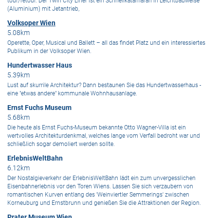
tour/retour. Der Twin City Liner ist ein Schnellkatamaran in Leichtbauweise
(Aluminium) mit Jetantrieb,
Volksoper Wien
5.08km
Operette, Oper, Musical und Ballett – all das findet Platz und ein interessiertes
Publikum in der Volksoper Wien.
Hundertwasser Haus
5.39km
Lust auf skurrile Architektur? Dann bestaunen Sie das Hundertwasserhaus -
eine "etwas andere" kommunale Wohnhausanlage.
Ernst Fuchs Museum
5.68km
Die heute als Ernst Fuchs-Museum bekannte Otto Wagner-Villa ist ein
wertvolles Architekturdenkmal, welches lange vom Verfall bedroht war und
schließlich sogar demoliert werden sollte.
ErlebnisWeltBahn
6.12km
Der Nostalgieverkehr der ErlebnisWeltBahn lädt ein zum unvergesslichen
Eisenbahnerlebnis vor den Toren Wiens. Lassen Sie sich verzaubern von
romantischen Kurven entlang des 'Weinviertler Semmerings' zwischen
Korneuburg und Ernstbrunn und genießen Sie die Attraktionen der Region.
Prater Museum Wien