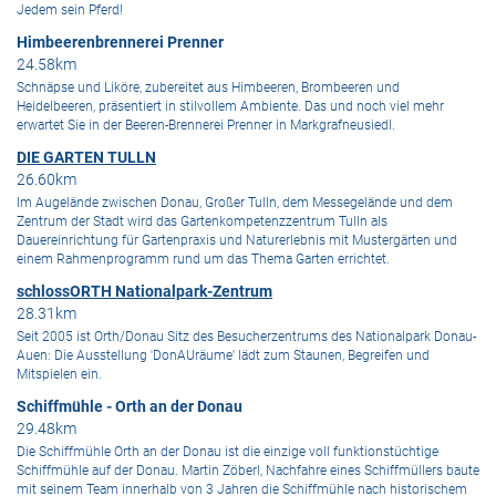
Jedem sein Pferd!
Himbeerenbrennerei Prenner
24.58km
Schnäpse und Liköre, zubereitet aus Himbeeren, Brombeeren und
Heidelbeeren, präsentiert in stilvollem Ambiente. Das und noch viel mehr
erwartet Sie in der Beeren-Brennerei Prenner in Markgrafneusiedl.
DIE GARTEN TULLN
26.60km
Im Augelände zwischen Donau, Großer Tulln, dem Messegelände und dem
Zentrum der Stadt wird das Gartenkompetenzzentrum Tulln als
Dauereinrichtung für Gartenpraxis und Naturerlebnis mit Mustergärten und
einem Rahmenprogramm rund um das Thema Garten errichtet.
schlossORTH Nationalpark-Zentrum
28.31km
Seit 2005 ist Orth/Donau Sitz des Besucherzentrums des Nationalpark Donau-
Auen: Die Ausstellung 'DonAUräume' lädt zum Staunen, Begreifen und
Mitspielen ein.
Schiffmühle - Orth an der Donau
29.48km
Die Schiffmühle Orth an der Donau ist die einzige voll funktionstüchtige
Schiffmühle auf der Donau. Martin Zöberl, Nachfahre eines Schiffmüllers baute
mit seinem Team innerhalb von 3 Jahren die Schiffmühle nach historischem