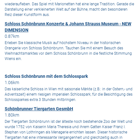
wiederaufleben. Das Spiel mit Marionetten hat eine lange Tradition. Gerade die
Darstellung einer verkleinerten Welt auf der Bühne, macht den besonderen
Reiz dieser Kunstform aus.
Schloss Schönbrunn Konzerte & Johann Strauss Museum - NEW
DIMENSION
0.87km
Erleben Sie klassische Musik auf höchstem Niveau in der historischen
Orangerie von Schloss Schönbrunn. Tauchen Sie mit einem Besuch des
Weihnachtsmarktes vor dem Schloss Schönbrunn in die festliche Stimmung
Wiens ein.
Schloss Schönbrunn mit dem Schlosspark
1.06km
Das kaiserliche Schloss in Wien mit saisonale Märkte (z.B.: in der Ostern,- und
Adventszeit) einem riesigen imperialen Schlosspark; für die Besichtigung des
Schlossparkes extra 3 Stunden mitbringen.
Schönbrunner Tiergarten GesmbH
1.80km
Der Tiergarten Schönbrunn ist der älteste noch bestehende Zoo der Welt und
wurde 1752 von Kaiserin Maria Theresia und ihrem Gatten Kaiser Franz I.
Stephan von Lothringen als Menagerie errichten lassen. Dieser historische
Tiergarten hat eine interessante Vergangenheit und gleichzeitig auch in