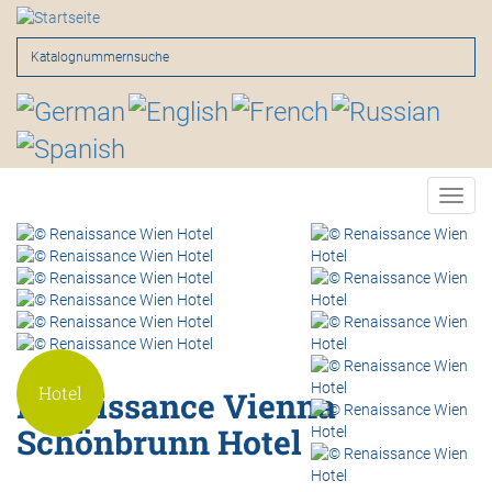
Direkt
zum
Inhalt
Suche
Toggl
navig
Hotel
Renaissance Vienna
Schönbrunn Hotel