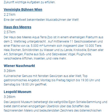
Zukunft wichtige Aufgaben zu erfüllen.
Vereinigte Bühnen Wien
2.21km
Eine der weltweit bekanntesten Musicalbühnen der Welt!
Haus des Meeres
2.57km
Der Haus des Meeres Aqua Terra Zoo ist in einem ehemaligen Flakturm aus
dem 2. Weltkrieg untergebracht . Auf mittlerweile 11 Geschossebenen und
einer Fläche von ca. 5.000 m² tummeln sich insgesamt über 10.000 Tiere.
Haie, Rochen, Schildkröten zu Wasser und zu Lande, Krokodile, Echsen aller
Art, Schlangen, Fische aus Süß- und Salzwasser, Vögel, Flughunde,
verschiedene Äffchen, Insekten, und viele mehr.
Wiener Naschmarkt
3.26km
Kulinarischer Genuss mit feinsten Gewürzen aus aller Welt, Top
gastronomisches Angebot; Montag bis Freitag täglich bis 19:30 Uhr und
Samstag bis 18:00 Uhr geöffnet;
Leopold Museum
3.26km
Das Leopold Museum beherbergt die weltgrößte Egon Schiele-Sammlung und
bietet damit einen einzigartigen Überblick über das Schaffen des
faszinierenden Malers und bedeutendsten Zeichners des österreichischen